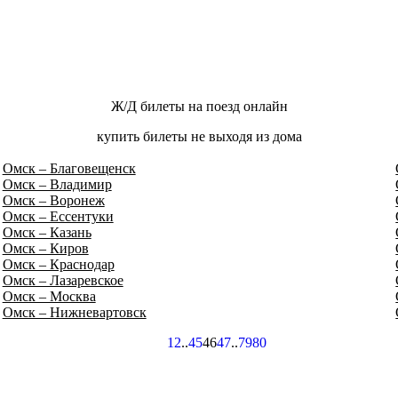
Ж/Д билеты на поезд онлайн
купить билеты не выходя из дома
Омск – Благовещенск
Омск – Владимир
Омск – Воронеж
Омск – Ессентуки
Омск – Казань
Омск – Киров
Омск – Краснодар
Омск – Лазаревское
Омск – Москва
Омск – Нижневартовск
1
2
..
45
46
47
..
79
80