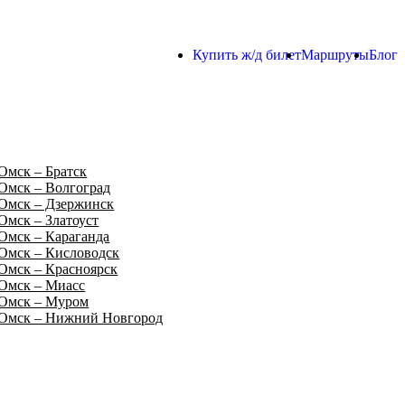
Купить ж/д билет
Маршруты
Блог
Омск – Братск
Омск – Волгоград
Омск – Дзержинск
Омск – Златоуст
Омск – Караганда
Омск – Кисловодск
Омск – Красноярск
Омск – Миасс
Омск – Муром
Омск – Нижний Новгород