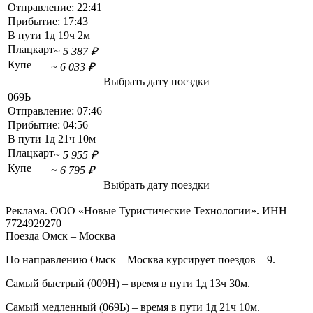
Отправление:
22:41
Прибытие:
17:43
В пути
1д 19ч 2м
Плацкарт
~ 5 387 ₽
Купе
~ 6 033 ₽
Выбрать дату поездки
069Ь
Отправление:
07:46
Прибытие:
04:56
В пути
1д 21ч 10м
Плацкарт
~ 5 955 ₽
Купе
~ 6 795 ₽
Выбрать дату поездки
Реклама. ООО «Новые Туристические Технологии». ИНН
7724929270
Поезда Омск – Москва
По направлению Омск – Москва курсирует поездов – 9.
Самый быстрый (009Н) – время в пути 1д 13ч 30м.
Самый медленный (069Ь) – время в пути 1д 21ч 10м.