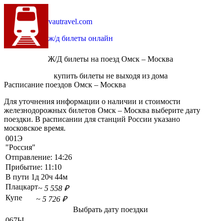
vautravel.com
ж/д билеты онлайн
Ж/Д билеты на поезд Омск – Москва
купить билеты не выходя из дома
Расписание поездов Омск – Москва
Для уточнения информации о наличии и стоимости
железнодорожных билетов Омск – Москва выберите дату
поездки. В расписании для станций России указано
московское время.
001Э
"Россия"
Отправление:
14:26
Прибытие:
11:10
В пути
1д 20ч 44м
Плацкарт
~ 5 558 ₽
Купе
~ 5 726 ₽
Выбрать дату поездки
067Ы