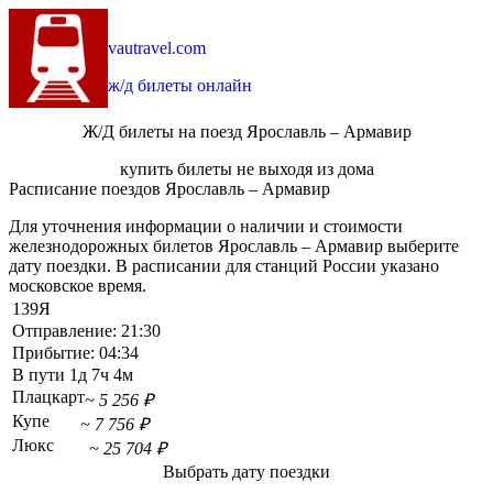
vautravel.com
ж/д билеты онлайн
Ж/Д билеты на поезд Ярославль – Армавир
купить билеты не выходя из дома
Расписание поездов Ярославль – Армавир
Для уточнения информации о наличии и стоимости
железнодорожных билетов Ярославль – Армавир выберите
дату поездки. В расписании для станций России указано
московское время.
139Я
Отправление:
21:30
Прибытие:
04:34
В пути
1д 7ч 4м
Плацкарт
~ 5 256 ₽
Купе
~ 7 756 ₽
Люкс
~ 25 704 ₽
Выбрать дату поездки