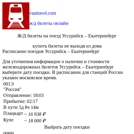
vautravel.com
ж/д билеты онлайн
Ж/Д билеты на поезд Уссурийск – Екатеринбург
купить билеты не выходя из дома
Расписание поездов Уссурийск – Екатеринбург
Для уточнения информации о наличии и стоимости
железнодорожных билетов Уссурийск – Екатеринбург
выберите дату поездки. В расписании для станций России
указано московское время.
001Э
"Россия"
Отправление:
18:03
Прибытие:
02:17
В пути
5д 8ч 14м
Плацкарт
~ 16 938 ₽
Купе
~ 18 000 ₽
Выбрать дату поездки
009Н