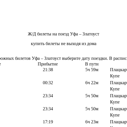
Ж/Д билеты на поезд Уфа – Златоуст
купить билеты не выходя из дома
жных билетов Уфа – Златоуст выберите дату поездки. В расписа
е
Прибытие
В пути
21:38
5ч 59м
Плацкар
Купе
00:32
6ч 22м
Плацкар
Купе
23:34
5ч 50м
Плацкар
Купе
23:34
5ч 50м
Плацкар
Купе
17:19
6ч 23м
Плацкар