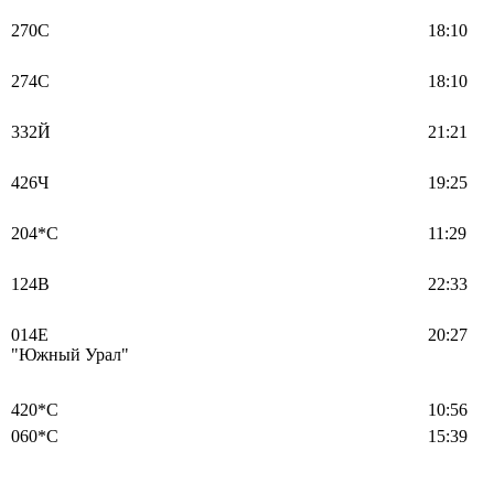
270С
18:10
274С
18:10
332Й
21:21
426Ч
19:25
204*С
11:29
124В
22:33
014Е
20:27
"Южный Урал"
420*С
10:56
060*С
15:39