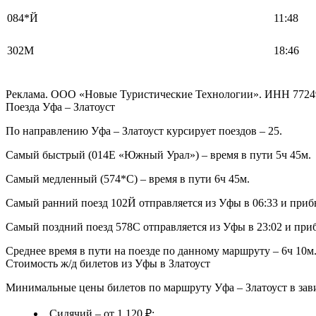
084*Й
11:48
302М
18:46
Реклама. ООО «Новые Туристические Технологии». ИНН 7724
Поезда Уфа – Златоуст
По направлению Уфа – Златоуст курсирует поездов – 25.
Самый быстрый (014Е «Южный Урал») – время в пути 5ч 45м.
Самый медленный (574*С) – время в пути 6ч 45м.
Самый ранний поезд 102Й отправляется из Уфы в 06:33 и прибыв
Самый поздний поезд 578С отправляется из Уфы в 23:02 и прибы
Среднее время в пути на поезде по данному маршруту – 6ч 10м
Стоимость ж/д билетов из Уфы в Златоуст
Минимальные цены билетов по маршруту Уфа – Златоуст в зави
Сидячий – от 1 120 ₽;