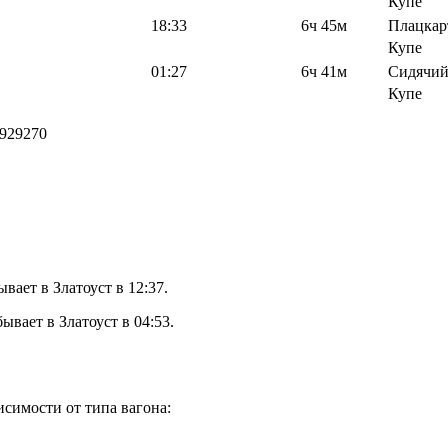
Купе
18:33
6ч 45м
Плацкар
Купе
01:27
6ч 41м
Сидячи
Купе
929270
ает в Златоуст в 12:37.
вает в Златоуст в 04:53.
.
симости от типа вагона: