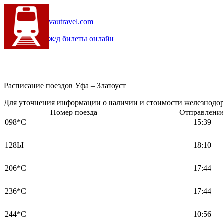
vautravel.com
ж/д билеты онлайн
Расписание поездов Уфа – Златоуст
Для уточнения информации о наличии и стоимости железнодоро
Номер поезда
Отправлени
098*С
15:39
128Ы
18:10
206*С
17:44
236*С
17:44
244*С
10:56