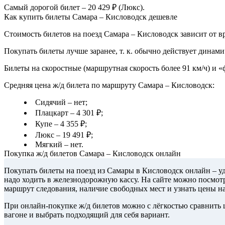
Самый дорогой билет – 20 429 ₽ (Люкс).
Как купить билеты Самара – Кисловодск дешевле
Стоимость билетов на поезд Самара – Кисловодск зависит от в
Покупать билеты лучше заранее, т. к. обычно действует динами
Билеты на скоростные (маршрутная скорость более 91 км/ч) и 
Средняя цена ж/д билета по маршруту Самара – Кисловодск:
Сидячий – нет;
Плацкарт – 4 301 ₽;
Купе – 4 355 ₽;
Люкс – 19 491 ₽;
Мягкий – нет.
Покупка ж/д билетов Самара – Кисловодск онлайн
Покупать билеты на поезд из Самары в Кисловодск онлайн – у
надо ходить в железнодорожную кассу. На сайте можно посмотр
маршрут следования, наличие свободных мест и узнать цены н
При онлайн-покупке ж/д билетов можно с лёгкостью сравнить ц
вагоне и выбрать подходящий для себя вариант.