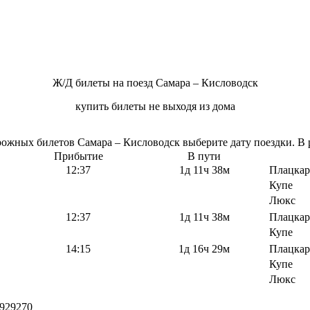
Ж/Д билеты на поезд Самара – Кисловодск
купить билеты не выходя из дома
жных билетов Самара – Кисловодск выберите дату поездки. В р
Прибытие
В пути
12:37
1д 11ч 38м
Плацкар
Купе
Люкс
12:37
1д 11ч 38м
Плацкар
Купе
14:15
1д 16ч 29м
Плацкар
Купе
Люкс
929270