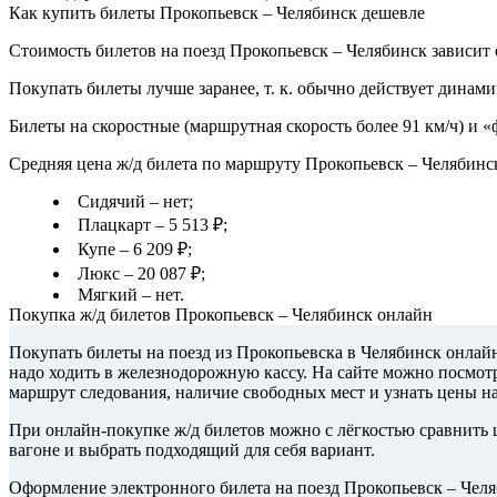
Как купить билеты Прокопьевск – Челябинск дешевле
Стоимость билетов на поезд Прокопьевск – Челябинск зависит 
Покупать билеты лучше заранее, т. к. обычно действует динами
Билеты на скоростные (маршрутная скорость более 91 км/ч) и 
Средняя цена ж/д билета по маршруту Прокопьевск – Челябинс
Сидячий – нет;
Плацкарт – 5 513 ₽;
Купе – 6 209 ₽;
Люкс – 20 087 ₽;
Мягкий – нет.
Покупка ж/д билетов Прокопьевск – Челябинск онлайн
Покупать билеты на поезд из Прокопьевска в Челябинск онлайн
надо ходить в железнодорожную кассу. На сайте можно посмотр
маршрут следования, наличие свободных мест и узнать цены н
При онлайн-покупке ж/д билетов можно с лёгкостью сравнить ц
вагоне и выбрать подходящий для себя вариант.
Оформление электронного билета на поезд Прокопьевск – Челя