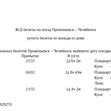
Ж/Д билеты на поезд Прокопьевск – Челябинск
купить билеты не выходя из дома
жных билетов Прокопьевск – Челябинск выберите дату поездки.
Прибытие
В пути
15:55
2д 6ч 2м
Плацкарт
Купе
04:02
2д 8ч 43м
Плацкарт
Купе
Люкс
13:55
1д 4ч 2м
Плацкарт
Купе
929270