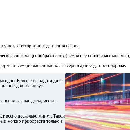
купки, категории поезда и типа вагона.
ческая система ценообразования (чем выше спрос и меньше мест,
«фирменные» (повышенный класс сервиса) поезда стоят дороже.
ыгодно. Больше не надо ходить
ние поездов, маршрут
ены на разные даты, места в
ет всего несколько минут. Такой
орый можно приобрести только в