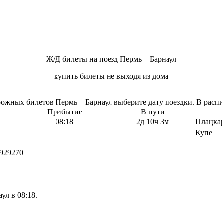
Ж/Д билеты на поезд Пермь – Барнаул
купить билеты не выходя из дома
жных билетов Пермь – Барнаул выберите дату поездки. В распи
Прибытие
В пути
08:18
2д 10ч 3м
Плацка
Купе
929270
ул в 08:18.