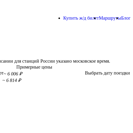
Купить ж/д билет
Маршруты
Блог
сании для станций России указано московское время.
Примерные цены
рт
Выбрать дату поездки
~ 6 006 ₽
~ 6 814 ₽