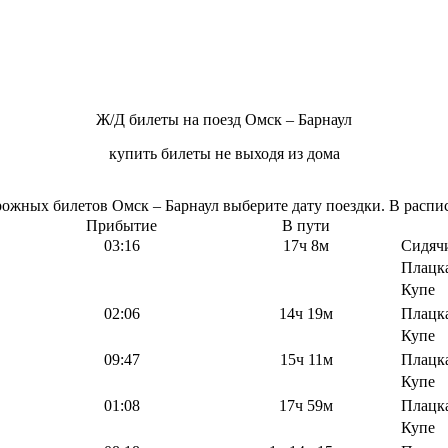
Ж/Д билеты на поезд Омск – Барнаул
купить билеты не выходя из дома
жных билетов Омск – Барнаул выберите дату поездки. В распис
Прибытие
В пути
03:16
17ч 8м
Сидяч
Плацк
Купе
02:06
14ч 19м
Плацк
Купе
09:47
15ч 11м
Плацк
Купе
01:08
17ч 59м
Плацк
Купе