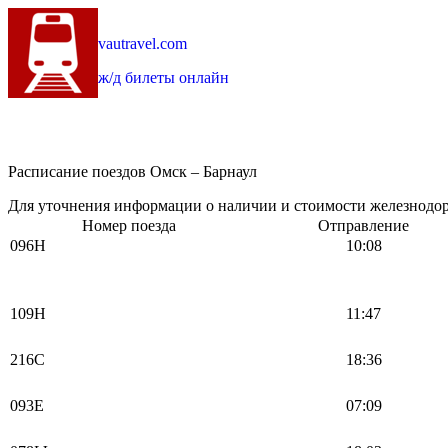
vautravel.com
ж/д билеты онлайн
Расписание поездов Омск – Барнаул
Для уточнения информации о наличии и стоимости железнодоро
Номер поезда
Отправление
096Н
10:08
109Н
11:47
216С
18:36
093Е
07:09