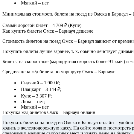
Мягкий – нет.
Минимальная стоимость билета на поезд из Омска в Барнаул – 1
Самый дорогой билет – 4 709 ₽ (Купе).
Как купить билеты Омск – Барнаул дешевле
Стоимость билетов на поезд Омск – Барнаул зависит от времени
Покупать билеты лучше заранее, т. к. обычно действует динами
Билеты на скоростные (маршрутная скорость более 91 км/ч) и 
Средняя цена ж/д билета по маршруту Омск – Барнаул:
Сидячий – 1 900 ₽;
Плацкарт – 3 144 ₽;
Купе – 3 307 ₽;
Люкс – нет;
Мягкий – нет.
Покупка ж/д билетов Омск – Барнаул онлайн
Покупать билеты на поезд из Омска в Барнаул онлайн – удобно
ходить в железнодорожную кассу. На сайте можно посмотреть 
следования, наличие свободных мест и узнать цены на билеты.