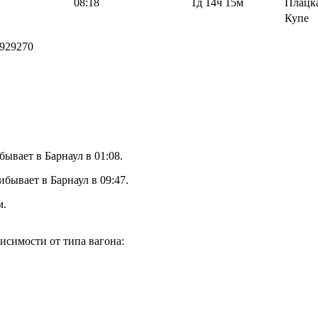
08:18
1д 14ч 15м
Плацк
Купе
929270
ывает в Барнаул в 01:08.
бывает в Барнаул в 09:47.
м.
исимости от типа вагона: