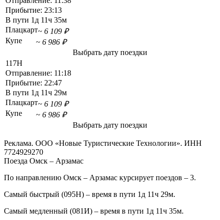
Отправление:
11:38
Прибытие:
23:13
В пути
1д 11ч 35м
Плацкарт
~ 6 109 ₽
Купе
~ 6 986 ₽
Выбрать дату поездки
117Н
Отправление:
11:18
Прибытие:
22:47
В пути
1д 11ч 29м
Плацкарт
~ 6 109 ₽
Купе
~ 6 986 ₽
Выбрать дату поездки
Реклама. ООО «Новые Туристические Технологии». ИНН
7724929270
Поезда Омск – Арзамас
По направлению Омск – Арзамас курсирует поездов – 3.
Самый быстрый (095Н) – время в пути 1д 11ч 29м.
Самый медленный (081И) – время в пути 1д 11ч 35м.