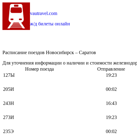
vautravel.com
ж/д билеты онлайн
Расписание поездов Новосибирск – Саратов
Для уточнения информации о наличии и стоимости железнодоро
Номер поезда
Отправление
127Ы
19:23
205И
00:02
243Н
16:43
273И
19:23
235Э
00:02