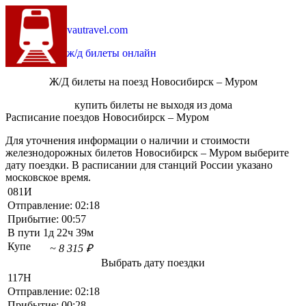
vautravel.com
ж/д билеты онлайн
Ж/Д билеты на поезд Новосибирск – Муром
купить билеты не выходя из дома
Расписание поездов Новосибирск – Муром
Для уточнения информации о наличии и стоимости
железнодорожных билетов Новосибирск – Муром выберите
дату поездки. В расписании для станций России указано
московское время.
081И
Отправление:
02:18
Прибытие:
00:57
В пути
1д 22ч 39м
Купе
~ 8 315 ₽
Выбрать дату поездки
117Н
Отправление:
02:18
Прибытие:
00:28