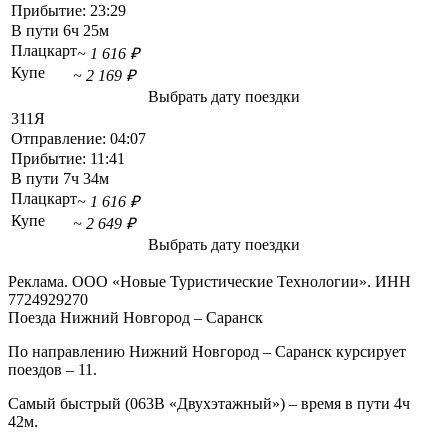
Прибытие:
23:29
В пути
6ч 25м
Плацкарт
~ 1 616 ₽
Купе
~ 2 169 ₽
Выбрать дату поездки
311Я
Отправление:
04:07
Прибытие:
11:41
В пути
7ч 34м
Плацкарт
~ 1 616 ₽
Купе
~ 2 649 ₽
Выбрать дату поездки
Реклама. ООО «Новые Туристические Технологии». ИНН
7724929270
Поезда Нижний Новгород – Саранск
По направлению Нижний Новгород – Саранск курсирует
поездов – 11.
Самый быстрый (063В «Двухэтажный») – время в пути 4ч
42м.