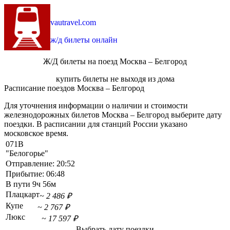
vautravel.com
ж/д билеты онлайн
Ж/Д билеты на поезд Москва – Белгород
купить билеты не выходя из дома
Расписание поездов Москва – Белгород
Для уточнения информации о наличии и стоимости
железнодорожных билетов Москва – Белгород выберите дату
поездки. В расписании для станций России указано
московское время.
071В
"Белогорье"
Отправление:
20:52
Прибытие:
06:48
В пути
9ч 56м
Плацкарт
~ 2 486 ₽
Купе
~ 2 767 ₽
Люкс
~ 17 597 ₽
Выбрать дату поездки