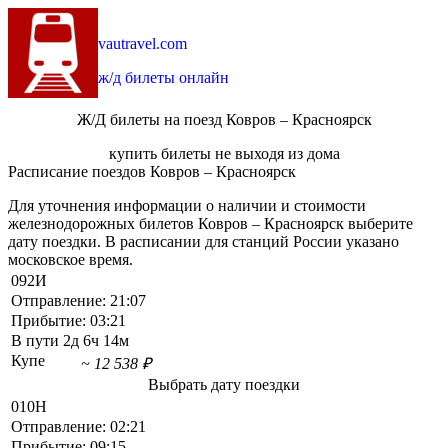
vautravel.com
ж/д билеты онлайн
Ж/Д билеты на поезд Ковров – Красноярск
купить билеты не выходя из дома
Расписание поездов Ковров – Красноярск
Для уточнения информации о наличии и стоимости
железнодорожных билетов Ковров – Красноярск выберите
дату поездки. В расписании для станций России указано
московское время.
092И
Отправление:
21:07
Прибытие:
03:21
В пути
2д 6ч 14м
Купе
~ 12 538 ₽
Выбрать дату поездки
010Н
Отправление:
02:21
Прибытие:
09:15