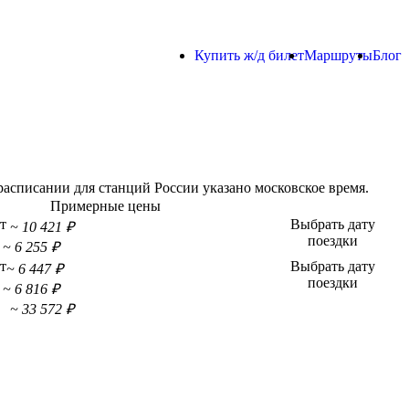
Купить ж/д билет
Маршруты
Блог
асписании для станций России указано московское время.
Примерные цены
т
Выбрать дату
~ 10 421 ₽
поездки
~ 6 255 ₽
т
Выбрать дату
~ 6 447 ₽
поездки
~ 6 816 ₽
~ 33 572 ₽