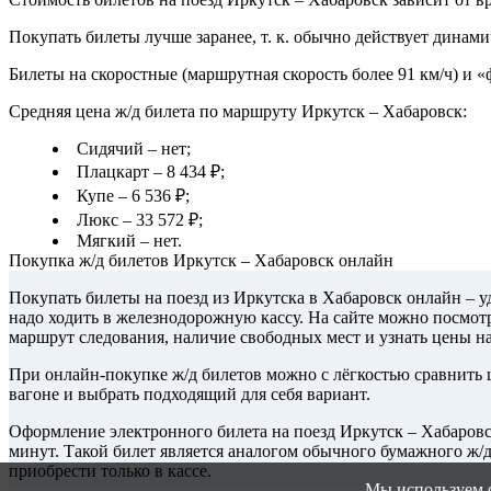
Покупать билеты лучше заранее, т. к. обычно действует динами
Билеты на скоростные (маршрутная скорость более 91 км/ч) и 
Средняя цена ж/д билета по маршруту Иркутск – Хабаровск:
Сидячий – нет;
Плацкарт – 8 434 ₽;
Купе – 6 536 ₽;
Люкс – 33 572 ₽;
Мягкий – нет.
Покупка ж/д билетов Иркутск – Хабаровск онлайн
Покупать билеты на поезд из Иркутска в Хабаровск онлайн – у
надо ходить в железнодорожную кассу. На сайте можно посмотр
маршрут следования, наличие свободных мест и узнать цены н
При онлайн-покупке ж/д билетов можно с лёгкостью сравнить ц
вагоне и выбрать подходящий для себя вариант.
Оформление электронного билета на поезд Иркутск – Хабаровс
минут. Такой билет является аналогом обычного бумажного ж/
приобрести только в кассе.
Мы используем 