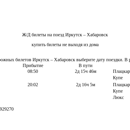
Ж/Д билеты на поезд Иркутск – Хабаровск
купить билеты не выходя из дома
жных билетов Иркутск – Хабаровск выберите дату поездки. В р
Прибытие
В пути
08:50
2д 15ч 46м
Плацкар
Купе
20:02
2д 16ч 5м
Плацкар
Купе
Люкс
929270