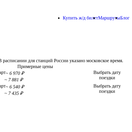
Купить ж/д билет
Маршруты
Блог
 расписании для станций России указано московское время.
Примерные цены
арт
Выбрать дату
~ 6 970 ₽
поездки
~ 7 881 ₽
арт
Выбрать дату
~ 6 540 ₽
поездки
~ 7 435 ₽