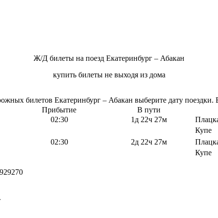
Ж/Д билеты на поезд Екатеринбург – Абакан
купить билеты не выходя из дома
жных билетов Екатеринбург – Абакан выберите дату поездки. В
Прибытие
В пути
02:30
1д 22ч 27м
Плацк
Купе
02:30
2д 22ч 27м
Плацк
Купе
929270
.