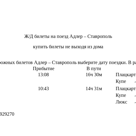
Ж/Д билеты на поезд Адлер – Ставрополь
купить билеты не выходя из дома
жных билетов Адлер – Ставрополь выберите дату поездки. В ра
Прибытие
В пути
13:08
16ч 30м
Плацкарт
Купе
10:43
14ч 31м
Плацкарт
Купе
Люкс
929270