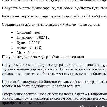
Покупать билеты лучше заранее, т. к. обычно действует динами
Билеты на скоростные (маршрутная скорость более 91 км/ч) и 
Средняя цена ж/д билета по маршруту Адлер – Ставрополь:
Сидячий – нет;
Плацкарт – 1 827 ₽;
Купе – 2 780 ₽;
Люкс – 7 315 ₽;
Мягкий – нет.
Покупка ж/д билетов Адлер – Ставрополь онлайн
Покупать билеты на поезд из Адлера в Ставрополь онлайн – уд
ходить в железнодорожную кассу. На сайте можно посмотреть 
следования, наличие свободных мест и узнать цены на билеты.
При онлайн-покупке ж/д билетов можно с лёгкостью сравнить ц
вагоне и выбрать подходящий для себя вариант.
Оформление электронного билета на поезд Адлер – Ставрополь
минут. Такой билет является аналогом обычного бумажного ж/
приобрести только в кассе.
Мы используем 